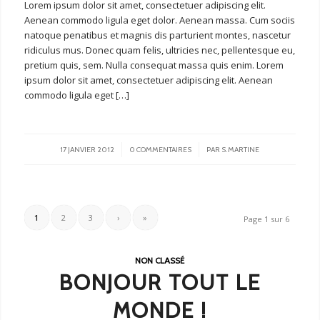
Lorem ipsum dolor sit amet, consectetuer adipiscing elit.
Aenean commodo ligula eget dolor. Aenean massa. Cum sociis
natoque penatibus et magnis dis parturient montes, nascetur
ridiculus mus. Donec quam felis, ultricies nec, pellentesque eu,
pretium quis, sem. Nulla consequat massa quis enim. Lorem
ipsum dolor sit amet, consectetuer adipiscing elit. Aenean
commodo ligula eget […]
/
/
17 JANVIER 2012
0 COMMENTAIRES
PAR
S.MARTINE
1
2
3
›
»
Page 1 sur 6
NON CLASSÉ
BONJOUR TOUT LE
MONDE !