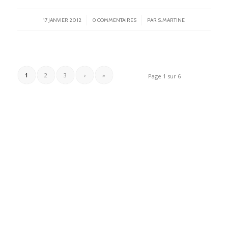
/
/
17 JANVIER 2012
0 COMMENTAIRES
PAR
S.MARTINE
1
2
3
›
»
Page 1 sur 6