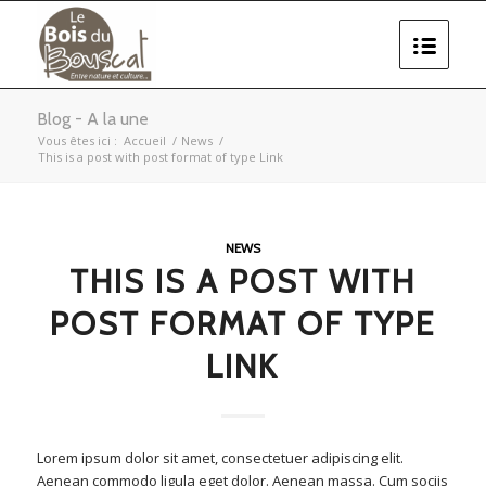
Blog - A la une
Vous êtes ici :
Accueil
/
News
/
This is a post with post format of type Link
NEWS
THIS IS A POST WITH
POST FORMAT OF TYPE
LINK
Lorem ipsum dolor sit amet, consectetuer adipiscing elit.
Aenean commodo ligula eget dolor. Aenean massa. Cum sociis