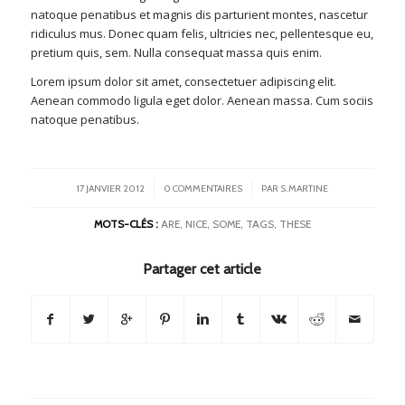
natoque penatibus et magnis dis parturient montes, nascetur
ridiculus mus. Donec quam felis, ultricies nec, pellentesque eu,
pretium quis, sem. Nulla consequat massa quis enim.
Lorem ipsum dolor sit amet, consectetuer adipiscing elit.
Aenean commodo ligula eget dolor. Aenean massa. Cum sociis
natoque penatibus.
/
/
17 JANVIER 2012
0 COMMENTAIRES
PAR
S.MARTINE
MOTS-CLÉS :
ARE
,
NICE
,
SOME
,
TAGS
,
THESE
Partager cet article