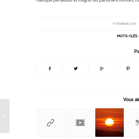
/
17 FÉVRIER 2011
MOTS-CLÉS 
Pa
Vous ai
Indented Quotes and
Images – beautiful