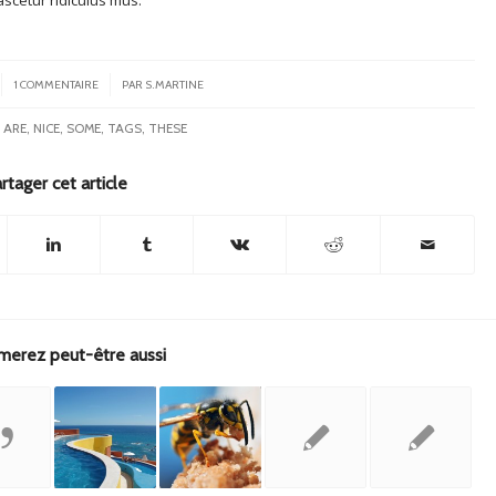
/
1 COMMENTAIRE
PAR
S.MARTINE
:
ARE
,
NICE
,
SOME
,
TAGS
,
THESE
rtager cet article
merez peut-être aussi