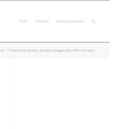
Plan
Contact
Infos pratiques
cle
/
Postformat Gallery: Multiple images with different sizes