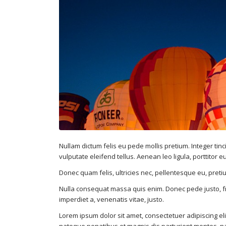
Nullam dictum felis eu pede mollis pretium. Integer t
vulputate eleifend tellus. Aenean leo ligula, porttitor 
Donec quam felis, ultricies nec, pellentesque eu, preti
Nulla consequat massa quis enim. Donec pede justo, fring
imperdiet a, venenatis vitae, justo.
Lorem ipsum dolor sit amet, consectetuer adipiscing e
natoque penatibus et magnis dis parturient montes, na